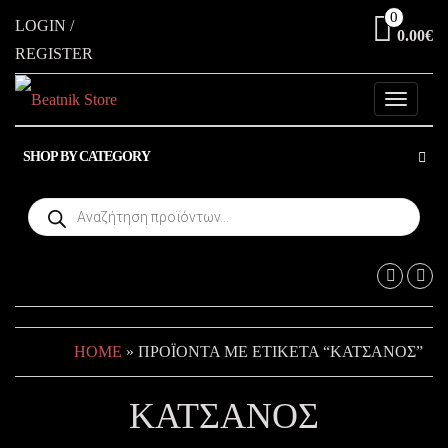
Skip
0
LOGIN /
0.00€
to
REGISTER
the
content
Toggle
navigati
SHOP BY CATEGORY
Products
search
HOME
» ΠΡΟΪΌΝΤΑ ΜΕ ΕΤΙΚΈΤΑ “ΚΑΤΣΑΝΟΣ”
ΚΑΤΣΑΝΟΣ