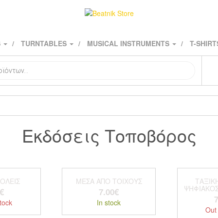
S
TURNTABLES
MUSICAL INSTRUMENTS
T-SHIR
Εκδόσεις Τοποβόρος
ΟΛΕΙΣ
ΜΕΣΑ ΑΠΌ ΤΟΙΧΟΥΣ
ΤΑΞΙΚ
ΨΗΦΙΑΚΟΣ
€
7.00
€
7
tock
In stock
Out 