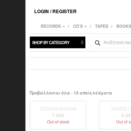
Skip
to
LOGIN / REGISTER
the
content
RECORDS
CD’S
TAPES
BOOK
Products
SHOP BY CATEGORY
search
Sorted
Προβάλλονται όλα - 13 αποτελέσματα
by
latest
ΤΈΣΣΕΡΑ ΚΕΊΜΕΝΑ
ΝΕΚΡΕΣ Π
7.00
€
6.00
Out of stock
Out of s