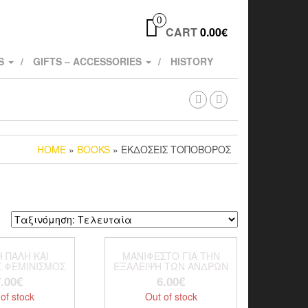
0
CART
0.00€
TS
GIFTS – ACCESSORIES
HISTORY
HOME
»
BOOKS
» ΕΚΔΌΣΕΙΣ ΤΟΠΟΒΌΡΟΣ
Η ΠΑΛΗ ΚΑΙ
ΜΑΝΙΦΕΣΤΟ ΓΙΑ ΤΗΝ
 ΦΕΜΙΝΙΣΜΟΣ
ΕΞΑΛΕΙΨΗ ΤΩΝ ΑΝΔΡΩΝ
.00
€
6.00
€
of stock
Out of stock