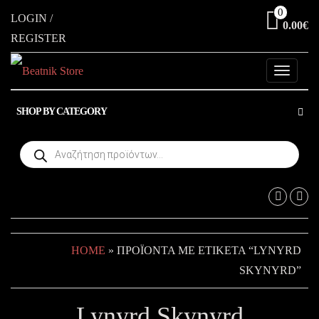
Skip
0
LOGIN /
0.00€
to
REGISTER
the
content
Toggle
navigati
SHOP BY CATEGORY
Products
search
HOME
» ΠΡΟΪΌΝΤΑ ΜΕ ΕΤΙΚΈΤΑ “LYNYRD
SKYNYRD”
Lynyrd Skynyrd