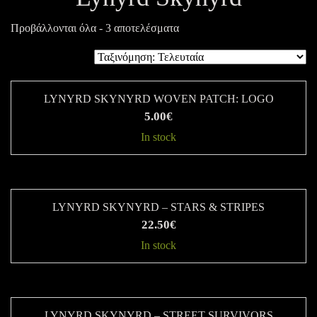
Sorted
Προβάλλονται όλα - 3 αποτελέσματα
by
latest
LYNYRD SKYNYRD WOVEN PATCH: LOGO
5.00
€
In stock
LYNYRD SKYNYRD – STARS & STRIPES
22.50
€
In stock
Αυτό
το
προϊόν
LYNYRD SKYNYRD – STREET SURVIVORS