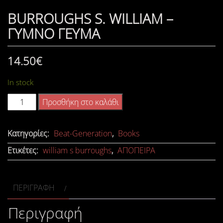
BURROUGHS S. WILLIAM –
ΓΥΜΝΟ ΓΕΥΜΑ
14.50
€
In stock
BURROUGHS
Προσθήκη στο καλάθι
S.
WILLIAM
Κατηγορίες:
Beat-Generation
,
Books
-
Ετικέτες:
william s burroughs
,
ΑΠΟΠΕΙΡΑ
ΓΥΜΝΟ
ΓΕΥΜΑ
ποσότητα
ΠΕΡΙΓΡΑΦΉ
Περιγραφή