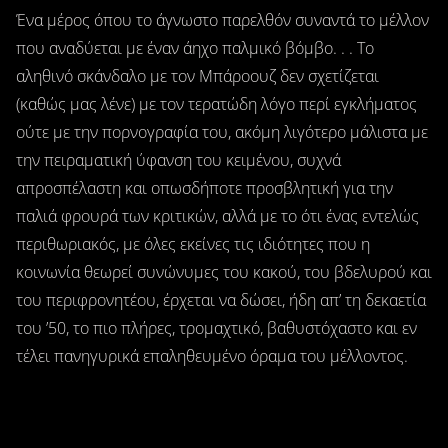
Ένα μέρος όπου το άγνωστο παρελθόν συναντά το μέλλον
που αναδύεται με έναν άηχο παλμικό βόμβο. . . Το
αληθινό σκάνδαλο με τον Μπάροουζ δεν σχετίζεται
(καθώς μας λένε) με τον τερατώδη λόγο περί εγκλήματος
ούτε με την πορνογραφία του, ακόμη λιγότερο μάλιστα με
την πειραματική ύφανση του κειμένου, συχνά
απροσπέλαστη και οπωσδήποτε προσβλητική για την
παλιά φρουρά των κριτικών, αλλά με το ότι ένας εντελώς
περιθωριακός, με όλες εκείνες τις ιδιότητες που η
κοινωνία θεωρεί συνώνυμες του κακού, του βδελυρού και
του περιφρονητέου, έρχεται να δώσει, ήδη απ’ τη δεκαετία
του ’50, το πιο πλήρες, τρομαχτικό, βαθυστόχαστο και εν
τέλει πανηγυρικά επαληθευμένο όραμα του μέλλοντος.