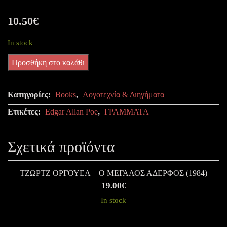
10.50
€
In stock
ΕΝΓΚΑΡ
Προσθήκη στο καλάθι
ΑΛΑΝ
ΠΟΕ
Κατηγορίες:
Books
,
Λογοτεχνία & Διηγήματα
-
Ετικέτες:
Edgar Allan Poe
,
ΓΡΑΜΜΑΤΑ
Η
ΑΦΗΓΗΣΗ
Σχετικά προϊόντα
ΤΟΥ
ΑΡΘΟΥΡ
ΤΖΩΡΤΖ ΟΡΓΟΥΕΛ – Ο ΜΕΓΑΛΟΣ ΑΔΕΡΦΟΣ (1984)
ΓΚΟΝΤΟΝ
19.00
€
ΠΥΜ
In stock
ποσότητα