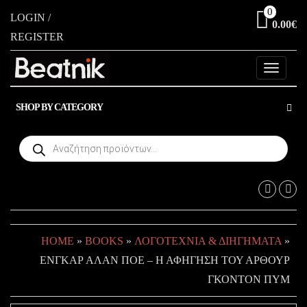
Skip
0
LOGIN /
0.00€
to
REGISTER
the
content
Toggle
navigati
SHOP BY CATEGORY
Products
search
HOME
»
BOOKS
»
ΛΟΓΟΤΕΧΝΊΑ & ΔΙΗΓΉΜΑΤΑ
»
ΕΝΓΚΑΡ ΑΛΑΝ ΠΟΕ – Η ΑΦΗΓΗΣΗ ΤΟΥ ΑΡΘΟΥΡ
ΓΚΟΝΤΟΝ ΠΥΜ