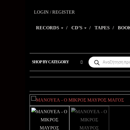
Skip
to
LOGIN / REGISTER
the
RECORDS
CD’S
TAPES
BOO
content
Products
SHOP BY CATEGORY
search