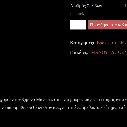
Αριθμός Σελίδων
1
In stock
ΜΑΝΟΥΕΛ
Προσθήκη στο καλά
-
Ο
Κατηγορίες:
Books
,
Comics
ΜΙΚΡΟΣ
Ετικέτες:
ΜΑΝΟΥΕΛ
,
ΟΞ
ΜΑΥΡΟΣ
ΜΑΓΟΣ
ποσότητα
ηγορούν τον 9χρονο Μανουέλ ότι είναι µαύρος µάγος κι ετοιµάζονται 
ινό παραµύθι που θέτει στον αναγνώστη ένα αµείλικτο ερώτηµα: εσύ θ