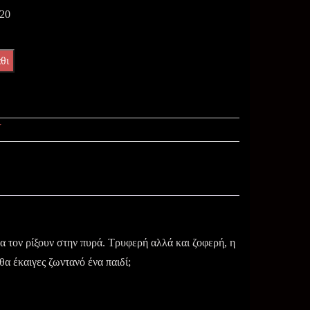
20
θι
Υ
να τον ρίξουν στην πυρά. Τρυφερή αλλά και ζοφερή, η
α έκαιγες ζωντανό ένα παιδί;