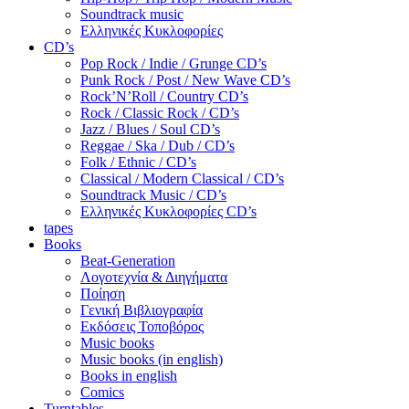
Soundtrack music
Ελληνικές Κυκλοφορίες
CD’s
Pop Rock / Indie / Grunge CD’s
Punk Rock / Post / New Wave CD’s
Rock’N’Roll / Country CD’s
Rock / Classic Rock / CD’s
Jazz / Blues / Soul CD’s
Reggae / Ska / Dub / CD’s
Folk / Ethnic / CD’s
Classical / Modern Classical / CD’s
Soundtrack Music / CD’s
Ελληνικές Κυκλοφορίες CD’s
tapes
Books
Beat-Generation
Λογοτεχνία & Διηγήματα
Ποίηση
Γενική Βιβλιογραφία
Εκδόσεις Τοποβόρος
Music books
Music books (in english)
Books in english
Comics
Turntables