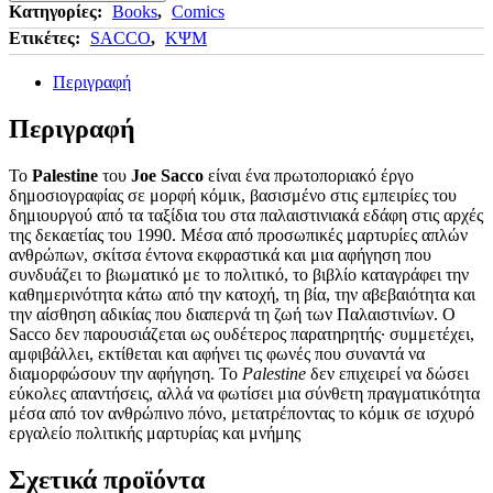
Κατηγορίες:
Books
,
Comics
Ετικέτες:
SACCO
,
ΚΨΜ
Περιγραφή
Περιγραφή
Το
Palestine
του
Joe Sacco
είναι ένα πρωτοποριακό έργο
δημοσιογραφίας σε μορφή κόμικ, βασισμένο στις εμπειρίες του
δημιουργού από τα ταξίδια του στα παλαιστινιακά εδάφη στις αρχές
της δεκαετίας του 1990. Μέσα από προσωπικές μαρτυρίες απλών
ανθρώπων, σκίτσα έντονα εκφραστικά και μια αφήγηση που
συνδυάζει το βιωματικό με το πολιτικό, το βιβλίο καταγράφει την
καθημερινότητα κάτω από την κατοχή, τη βία, την αβεβαιότητα και
την αίσθηση αδικίας που διαπερνά τη ζωή των Παλαιστινίων. Ο
Sacco δεν παρουσιάζεται ως ουδέτερος παρατηρητής· συμμετέχει,
αμφιβάλλει, εκτίθεται και αφήνει τις φωνές που συναντά να
διαμορφώσουν την αφήγηση. Το
Palestine
δεν επιχειρεί να δώσει
εύκολες απαντήσεις, αλλά να φωτίσει μια σύνθετη πραγματικότητα
μέσα από τον ανθρώπινο πόνο, μετατρέποντας το κόμικ σε ισχυρό
εργαλείο πολιτικής μαρτυρίας και μνήμης
Σχετικά προϊόντα