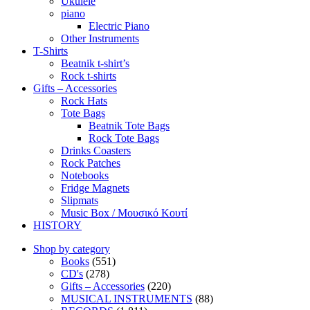
Ukulele
piano
Electric Piano
Other Instruments
T-Shirts
Beatnik t-shirt’s
Rock t-shirts
Gifts – Accessories
Rock Hats
Tote Bags
Beatnik Tote Bags
Rock Tote Bags
Drinks Coasters
Rock Patches
Notebooks
Fridge Magnets
Slipmats
Music Box / Μουσικό Κουτί
HISTORY
Shop by category
Books
(551)
CD's
(278)
Gifts – Accessories
(220)
MUSICAL INSTRUMENTS
(88)