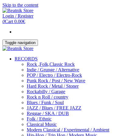
Skip to the content
Login / Register
0
Cart
0.00€
Toggle navigation
RECORDS
Rock ,Folk,Classic Rock
Indie / Grunge / Alternative
POP / Electro / Electro-Rock
Punk Rock / Post / New Wave
Hard Rock / Metal / Stoner
Rockabilly / Garage
Rock n Roll / country
Blues / Funk / Soul
JAZZ / Blues / FREE JAZZ
Reggae / SKA / DUB
Folk / Ethnic
Classical Music
Modern Classical / Experimental / Ambient
Hip-Hop / Trip Hop / Modern Music