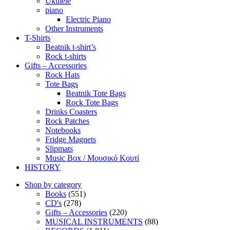
Ukulele
piano
Electric Piano
Other Instruments
T-Shirts
Beatnik t-shirt’s
Rock t-shirts
Gifts – Accessories
Rock Hats
Tote Bags
Beatnik Tote Bags
Rock Tote Bags
Drinks Coasters
Rock Patches
Notebooks
Fridge Magnets
Slipmats
Music Box / Μουσικό Κουτί
HISTORY
Shop by category
Books
(551)
CD's
(278)
Gifts – Accessories
(220)
MUSICAL INSTRUMENTS
(88)