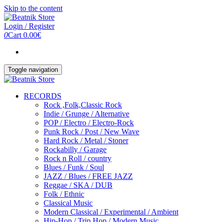
Skip to the content
Login / Register
0
Cart
0.00€
Toggle navigation
RECORDS
Rock ,Folk,Classic Rock
Indie / Grunge / Alternative
POP / Electro / Electro-Rock
Punk Rock / Post / New Wave
Hard Rock / Metal / Stoner
Rockabilly / Garage
Rock n Roll / country
Blues / Funk / Soul
JAZZ / Blues / FREE JAZZ
Reggae / SKA / DUB
Folk / Ethnic
Classical Music
Modern Classical / Experimental / Ambient
Hip-Hop / Trip Hop / Modern Music