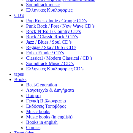
Soundtrack music
Ελληνικές Κυκλοφορίες
CD’s
Pop Rock / Indie / Grunge CD’s
Punk Rock / Post / New Wave CD’s
Rock’N’Roll / Country CD’s
Rock / Classic Rock / CD’s
Jazz / Blues / Soul CD’s
Reggae / Ska / Dub / CD’s
Folk / Ethnic / CD’s
Classical / Modern Classical / CD’s
Soundtrack Music / CD’s
Ελληνικές Κυκλοφορίες CD’s
tapes
Books
Beat-Generation
Λογοτεχνία & Διηγήματα
Ποίηση
Γενική Βιβλιογραφία
Εκδόσεις Τοποβόρος
Music books
Music books (in english)
Books in english
Comics
Turntables