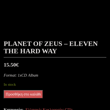
PLANET OF ZEUS – ELEVEN
THE HARD WAY
15.50
€
Format: 1xCD Album
In stock
Planet
Προσθήκη στο καλάθι
Of
Zeus
Κατηγορία:
Ελληνικές Κυκλοφορίες CD's