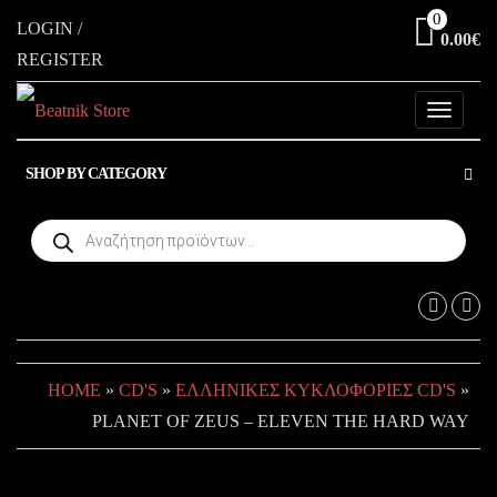
Skip
0
LOGIN /
0.00€
to
REGISTER
the
content
Toggle
navigati
SHOP BY CATEGORY
Products
search
HOME
»
CD'S
»
ΕΛΛΗΝΙΚΈΣ ΚΥΚΛΟΦΟΡΊΕΣ CD'S
»
PLANET OF ZEUS – ELEVEN THE HARD WAY