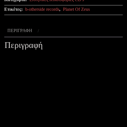
-
Ετικέτες:
b-otherside records
,
Planet Of Zeus
eleven
the
hard
ΠΕΡΙΓΡΑΦΉ
way
Περιγραφή
ποσότητα