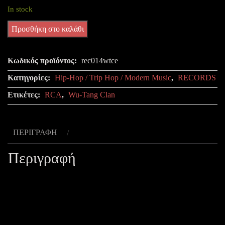
In stock
Wu-
Προσθήκη στο καλάθι
Tang
Clan
Κωδικός προϊόντος:
rec014wtce
-
Κατηγορίες:
Hip-Hop / Trip Hop / Modern Music
,
RECORDS
Enter
Ετικέτες:
RCA
,
Wu-Tang Clan
The
Wu-
Tang
ΠΕΡΙΓΡΑΦΉ
(36
Chambers)
Περιγραφή
ποσότητα