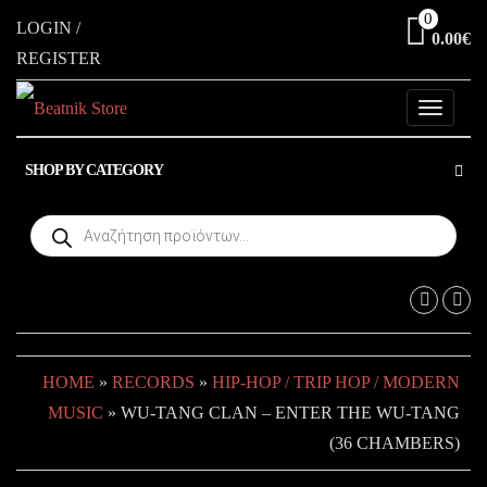
Skip
0
LOGIN /
0.00€
to
REGISTER
the
content
Toggle
navigati
SHOP BY CATEGORY
Products
search
HOME
»
RECORDS
»
HIP-HOP / TRIP HOP / MODERN
MUSIC
» WU-TANG CLAN – ENTER THE WU-TANG
(36 CHAMBERS)