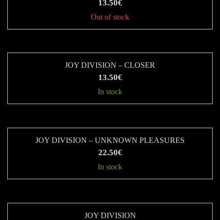
έχει
13.50
€
πολλαπλές
Out of stock
παραλλαγές.
Οι
επιλογές
JOY DIVISION – CLOSER
μπορούν
13.50
€
να
In stock
επιλεγούν
στη
σελίδα
του
JOY DIVISION – UNKNOWN PLEASURES
22.50
€
προϊόντος
In stock
Αυτό
το
προϊόν
JOY DIVISION