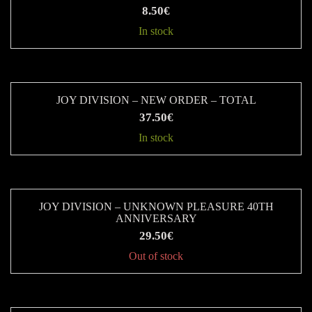
έχει
8.50
€
πολλαπλές
In stock
παραλλαγές.
Οι
επιλογές
JOY DIVISION – NEW ORDER – TOTAL
μπορούν
37.50
€
να
In stock
επιλεγούν
στη
σελίδα
του
JOY DIVISION – UNKNOWN PLEASURE 40TH
ANNIVERSARY
προϊόντος
29.50
€
Out of stock