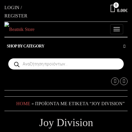
Skip
0
LOGIN /
0.00€
to
REGISTER
the
content
Toggle
navigati
SHOP BY CATEGORY
Products
search
HOME
» ΠΡΟΪΌΝΤΑ ΜΕ ΕΤΙΚΈΤΑ “JOY DIVISION”
Joy Division