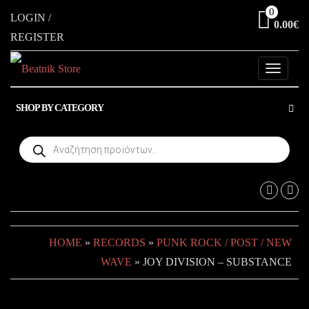
Skip
0
LOGIN /
0.00€
to
REGISTER
the
content
Toggle
navigati
SHOP BY CATEGORY
Products
search
HOME
»
RECORDS
»
PUNK ROCK / POST / NEW
WAVE
» JOY DIVISION – SUBSTANCE